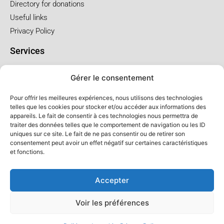
Directory for donations
Useful links
Privacy Policy
Services
Pre-arrangements
Gérer le consentement
Funeral at the church
Funral at the salon
Pour offrir les meilleures expériences, nous utilisons des technologies
telles que les cookies pour stocker et/ou accéder aux informations des
appareils. Le fait de consentir à ces technologies nous permettra de
Service package and price
traiter des données telles que le comportement de navigation ou les ID
uniques sur ce site. Le fait de ne pas consentir ou de retirer son
Cremation service package
consentement peut avoir un effet négatif sur certaines caractéristiques
Church service package
et fonctions.
Salon service package
Accepter
Voir les préférences
© Salon LFC - All rights reserved