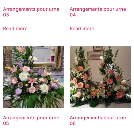
Arrangements pour urne
Arrangements pour urne
03
04
Read more
Read more
Arrangements pour urne
Arrangements pour urne
05
06