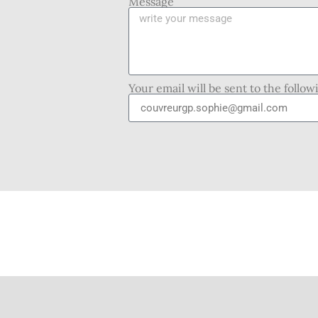
Message
Your email will be sent to the follo