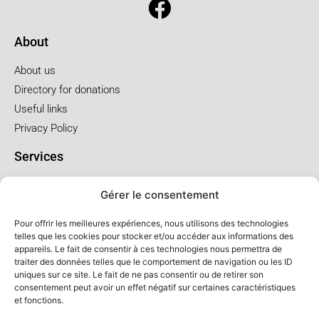
About
About us
Directory for donations
Useful links
Privacy Policy
Services
Pre-arrangements
Gérer le consentement
Funeral at the church
Funral at the salon
Pour offrir les meilleures expériences, nous utilisons des technologies
telles que les cookies pour stocker et/ou accéder aux informations des
appareils. Le fait de consentir à ces technologies nous permettra de
Service package and price
traiter des données telles que le comportement de navigation ou les ID
uniques sur ce site. Le fait de ne pas consentir ou de retirer son
Cremation service package
consentement peut avoir un effet négatif sur certaines caractéristiques
Church service package
et fonctions.
Salon service package