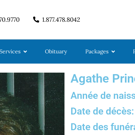
770.9770
1.877.478.8042
Services
Obituary
Packages
Agathe Prin
Année de nais
Date de décès: 
Date des funéra