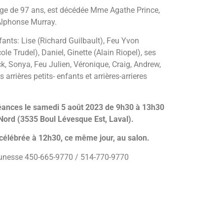
 l’âge de 97 ans, est décédée Mme Agathe Prince,
Alphonse Murray.
nfants: Lise (Richard Guilbault), Feu Yvon
ole Trudel), Daniel, Ginette (Alain Riopel), ses
ick, Sonya, Feu Julien, Véronique, Craig, Andrew,
 arrières petits- enfants et arrières-arrieres
léances le samedi 5 août 2023 de 9h30 à 13h30
Nord (3535 Boul Lévesque Est, Laval).
a célébrée à 12h30, ce même jour, au salon.
jeunesse 450-665-9770 / 514-770-9770