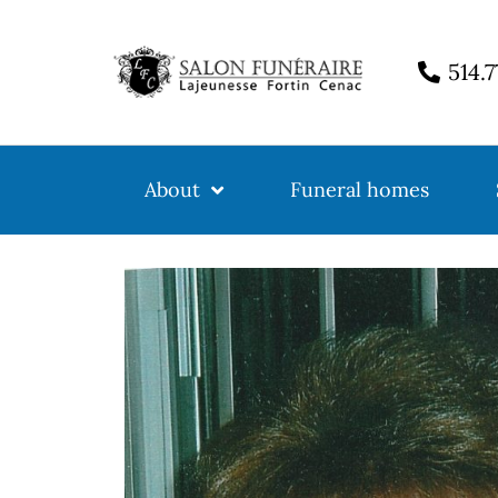
514.
About
Funeral homes