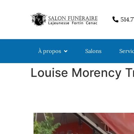
514.
À propos
Salons
Servi
Louise Morency T