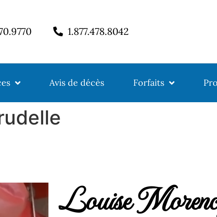
770.9770
1.877.478.8042
ces
Avis de décès
Forfaits
Pro
rudelle
Louise Morenc