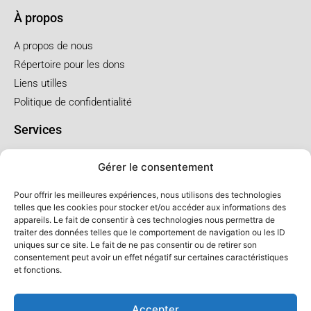
À propos
A propos de nous
Répertoire pour les dons
Liens utilles
Politique de confidentialité
Services
Pré arrangement
Gérer le consentement
Funérailles à l'église
Funérailles au salon
Pour offrir les meilleures expériences, nous utilisons des technologies
telles que les cookies pour stocker et/ou accéder aux informations des
appareils. Le fait de consentir à ces technologies nous permettra de
Forfaits et prix
traiter des données telles que le comportement de navigation ou les ID
uniques sur ce site. Le fait de ne pas consentir ou de retirer son
Forfait crémation
consentement peut avoir un effet négatif sur certaines caractéristiques
Forfait service à l'église
et fonctions.
Forfaits service au salon
Accepter