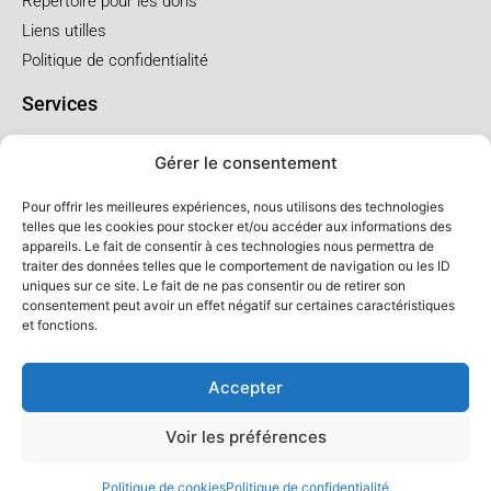
Répertoire pour les dons
Liens utilles
Politique de confidentialité
Services
Pré arrangement
Gérer le consentement
Funérailles à l'église
Funérailles au salon
Pour offrir les meilleures expériences, nous utilisons des technologies
telles que les cookies pour stocker et/ou accéder aux informations des
appareils. Le fait de consentir à ces technologies nous permettra de
Forfaits et prix
traiter des données telles que le comportement de navigation ou les ID
uniques sur ce site. Le fait de ne pas consentir ou de retirer son
Forfait crémation
consentement peut avoir un effet négatif sur certaines caractéristiques
Forfait service à l'église
et fonctions.
Forfaits service au salon
Accepter
Voir les préférences
© Salon LFC - Tous droits réservés
Politique de cookies
Politique de confidentialité