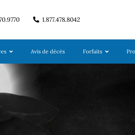
770.9770
1.877.478.8042
ces
Avis de décès
Forfaits
Pro