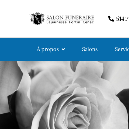
514.
À propos
Salons
Servi