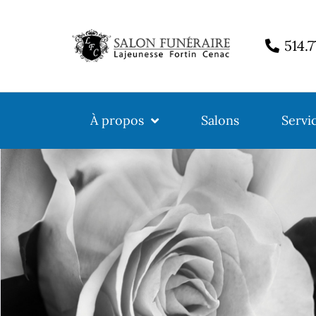
514.
À propos
Salons
Servi