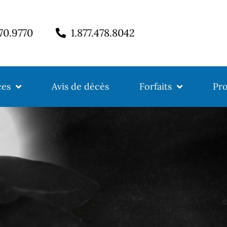
770.9770
1.877.478.8042
ces
Avis de décès
Forfaits
Pro