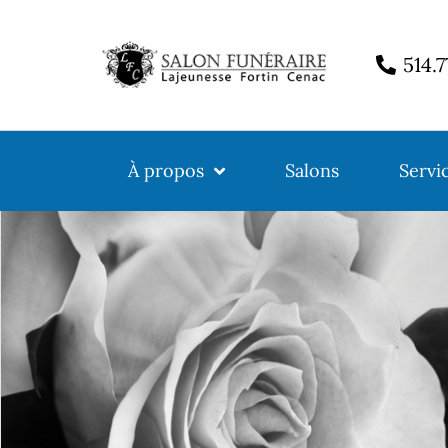
514.
À propos
Salons
Servi