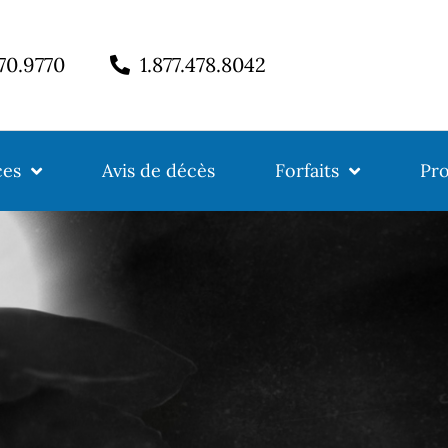
770.9770
1.877.478.8042
ces
Avis de décès
Forfaits
Pro