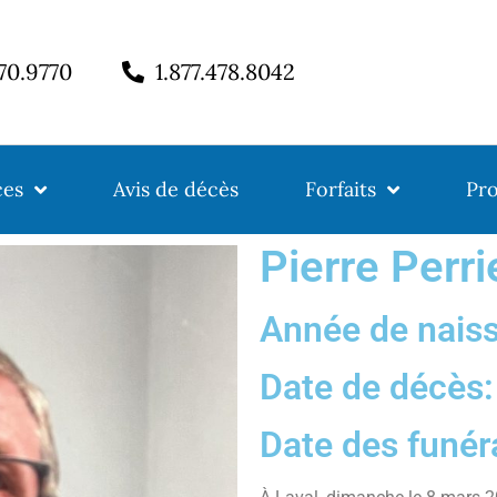
770.9770
1.877.478.8042
ces
Avis de décès
Forfaits
Pro
Pierre Perri
Année de nais
Date de décès
Date des funér