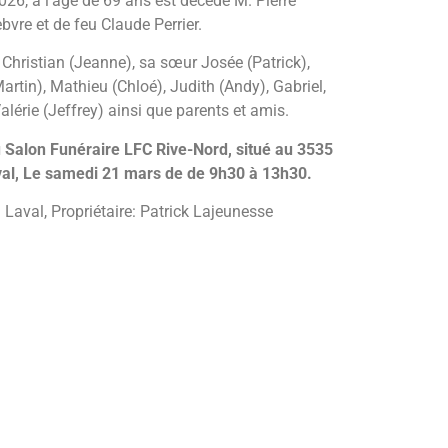
26, à l’âge de 69 ans est décédé M. Pierre
ebvre et de feu Claude Perrier.
re Christian (Jeanne), sa sœur Josée (Patrick),
artin), Mathieu (Chloé), Judith (Andy), Gabriel,
alérie (Jeffrey) ainsi que parents et amis.
u Salon Funéraire LFC Rive-Nord, situé au 3535
val,
Le samedi 21 mars de de 9h30 à 13h30.
Laval, Propriétaire: Patrick Lajeunesse