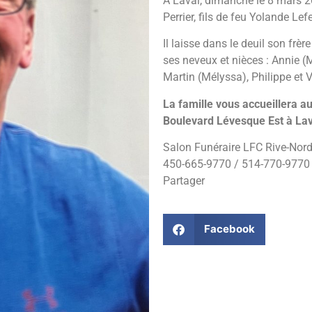
À Laval, dimanche le 8 mars 20
Perrier, fils de feu Yolande Lef
Il laisse dans le deuil son frè
ses neveux et nièces : Annie (M
Martin (Mélyssa), Philippe et V
La famille vous accueillera a
Boulevard Lévesque Est à La
Salon Funéraire LFC Rive-Nord 
450-665-9770 / 514-770-9770
Partager
Facebook