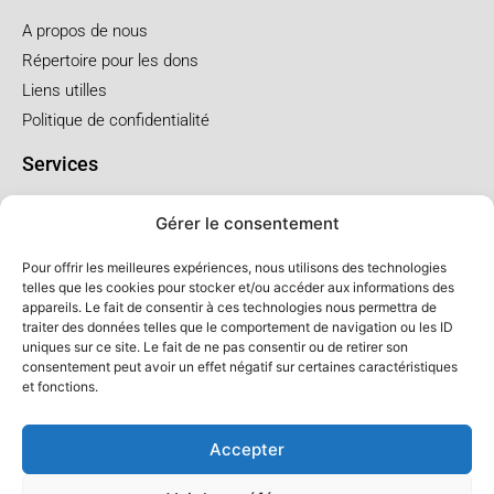
A propos de nous
Répertoire pour les dons
Liens utilles
Politique de confidentialité
Services
Pré arrangement
Gérer le consentement
Funérailles à l'église
Funérailles au salon
Pour offrir les meilleures expériences, nous utilisons des technologies
telles que les cookies pour stocker et/ou accéder aux informations des
appareils. Le fait de consentir à ces technologies nous permettra de
Forfaits et prix
traiter des données telles que le comportement de navigation ou les ID
uniques sur ce site. Le fait de ne pas consentir ou de retirer son
Forfait crémation
consentement peut avoir un effet négatif sur certaines caractéristiques
Forfait service à l'église
et fonctions.
Forfaits service au salon
Accepter