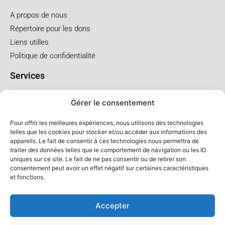
A propos de nous
Répertoire pour les dons
Liens utilles
Politique de confidentialité
Services
Pré arrangement
Gérer le consentement
Funérailles à l'église
Funérailles au salon
Pour offrir les meilleures expériences, nous utilisons des technologies
telles que les cookies pour stocker et/ou accéder aux informations des
appareils. Le fait de consentir à ces technologies nous permettra de
Forfaits et prix
traiter des données telles que le comportement de navigation ou les ID
uniques sur ce site. Le fait de ne pas consentir ou de retirer son
Forfait crémation
consentement peut avoir un effet négatif sur certaines caractéristiques
Forfait service à l'église
et fonctions.
Forfaits service au salon
Accepter