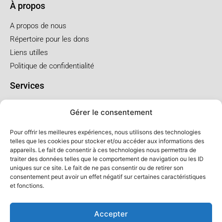
À propos
A propos de nous
Répertoire pour les dons
Liens utilles
Politique de confidentialité
Services
Pré arrangement
Gérer le consentement
Funérailles à l'église
Funérailles au salon
Pour offrir les meilleures expériences, nous utilisons des technologies
telles que les cookies pour stocker et/ou accéder aux informations des
appareils. Le fait de consentir à ces technologies nous permettra de
Forfaits et prix
traiter des données telles que le comportement de navigation ou les ID
uniques sur ce site. Le fait de ne pas consentir ou de retirer son
Forfait crémation
consentement peut avoir un effet négatif sur certaines caractéristiques
Forfait service à l'église
et fonctions.
Forfaits service au salon
Accepter