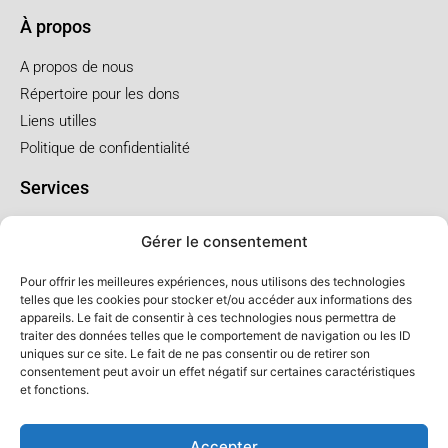
À propos
A propos de nous
Répertoire pour les dons
Liens utilles
Politique de confidentialité
Services
Pré arrangement
Gérer le consentement
Funérailles à l'église
Funérailles au salon
Pour offrir les meilleures expériences, nous utilisons des technologies
telles que les cookies pour stocker et/ou accéder aux informations des
appareils. Le fait de consentir à ces technologies nous permettra de
Forfaits et prix
traiter des données telles que le comportement de navigation ou les ID
uniques sur ce site. Le fait de ne pas consentir ou de retirer son
Forfait crémation
consentement peut avoir un effet négatif sur certaines caractéristiques
Forfait service à l'église
et fonctions.
Forfaits service au salon
Accepter