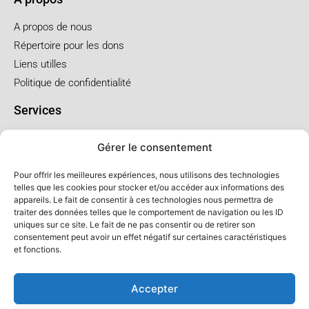
A propos de nous
Répertoire pour les dons
Liens utilles
Politique de confidentialité
Services
Pré arrangement
Gérer le consentement
Funérailles à l'église
Funérailles au salon
Pour offrir les meilleures expériences, nous utilisons des technologies
telles que les cookies pour stocker et/ou accéder aux informations des
appareils. Le fait de consentir à ces technologies nous permettra de
Forfaits et prix
traiter des données telles que le comportement de navigation ou les ID
uniques sur ce site. Le fait de ne pas consentir ou de retirer son
Forfait crémation
consentement peut avoir un effet négatif sur certaines caractéristiques
Forfait service à l'église
et fonctions.
Forfaits service au salon
Accepter