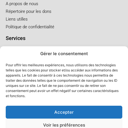
A propos de nous
Répertoire pour les dons
Liens utilles
Politique de confidentialité
Services
Pré arrangement
Gérer le consentement
Funérailles à l'église
Funérailles au salon
Pour offrir les meilleures expériences, nous utilisons des technologies
telles que les cookies pour stocker et/ou accéder aux informations des
appareils. Le fait de consentir à ces technologies nous permettra de
Forfaits et prix
traiter des données telles que le comportement de navigation ou les ID
uniques sur ce site. Le fait de ne pas consentir ou de retirer son
Forfait crémation
consentement peut avoir un effet négatif sur certaines caractéristiques
Forfait service à l'église
et fonctions.
Forfaits service au salon
Accepter
Voir les préférences