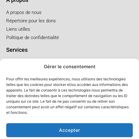
A propos de nous
Répertoire pour les dons
Liens utilles
Politique de confidentialité
Services
Pré arrangement
Gérer le consentement
Funérailles à l'église
Funérailles au salon
Pour offrir les meilleures expériences, nous utilisons des technologies
telles que les cookies pour stocker et/ou accéder aux informations des
appareils. Le fait de consentir à ces technologies nous permettra de
Forfaits et prix
traiter des données telles que le comportement de navigation ou les ID
uniques sur ce site. Le fait de ne pas consentir ou de retirer son
Forfait crémation
consentement peut avoir un effet négatif sur certaines caractéristiques
Forfait service à l'église
et fonctions.
Forfaits service au salon
Accepter