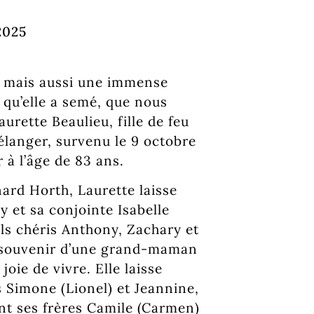
2025
e, mais aussi une immense
 qu’elle a semé, que nous
rette Beaulieu, fille de feu
élanger, survenu le 9 octobre
 à l’âge de 83 ans.
rd Horth, Laurette laisse
y et sa conjointe Isabelle
fils chéris Anthony, Zachary et
e souvenir d’une grand-maman
oie de vivre. Elle laisse
 Simone (Lionel) et Jeannine,
int ses frères Camile (Carmen)