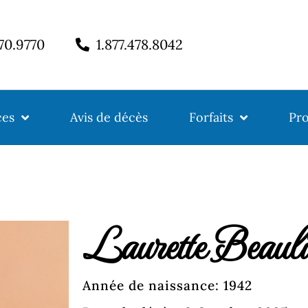
770.9770
1.877.478.8042
ces
Avis de décès
Forfaits
Pro
Laurette Beauli
Année de naissance: 1942