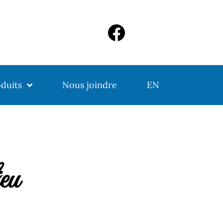
duits
Nous joindre
EN
eu