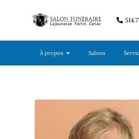
514.
À propos
Salons
Servi