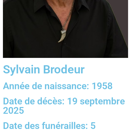
Sylvain Brodeur
Année de naissance: 1958
Date de décès: 19 septembre
2025
Date des funérailles: 5