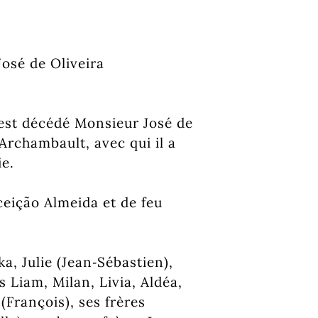
osé de Oliveira
, est décédé Monsieur José de
rchambault, avec qui il a
ie.
nceição Almeida et de feu
ika, Julie (Jean‑Sébastien),
s Liam, Milan, Livia, Aldéa,
François), ses frères