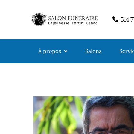
514.
À propos
Salons
Servi