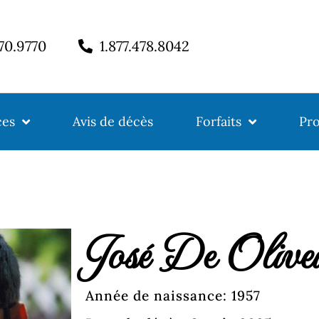
770.9770
1.877.478.8042
ces
Avis de décès
Forfaits
Pro
José De Olivei
Année de naissance: 1957