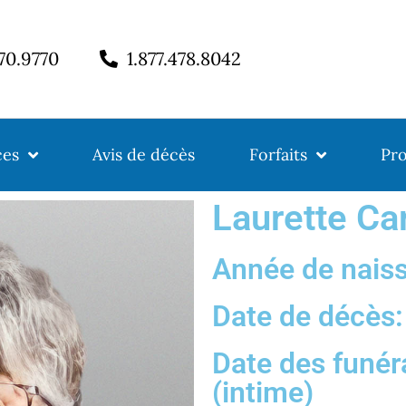
770.9770
1.877.478.8042
ces
Avis de décès
Forfaits
Pro
Laurette Ca
Année de nais
Date de décès:
Date des funéra
(intime)