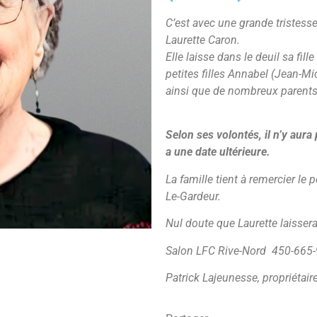
C’est avec une grande triste
Laurette Caron.
Elle laisse dans le deuil sa fill
petites filles Annabel (Jean-Mic
ainsi que de
nombreux parents
Selon ses volontés, il n’y aura
a une date ultérieure.
La famille tient à remercier le p
Le-Gardeur.
Nul doute que Laurette laisser
Salon LFC Rive-Nord 450-665
Patrick Lajeunesse, propriétair