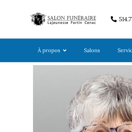
514.
À propos
Salons
Servi