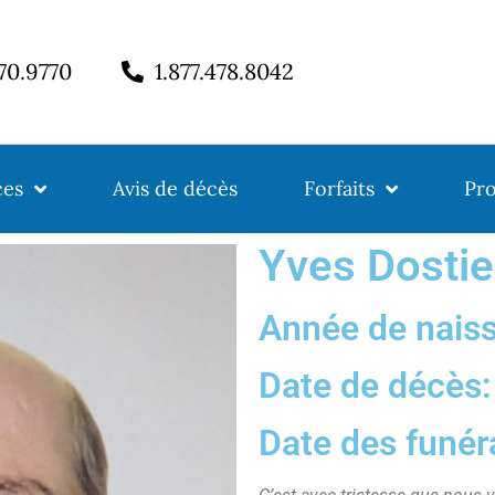
770.9770
1.877.478.8042
ces
Avis de décès
Forfaits
Pro
Yves Dostie
Année de nais
Date de décès
Date des funér