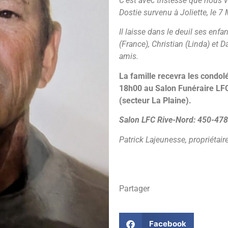
C’est avec tristesse que nous
Dostie survenu à Joliette, le 7
Il laisse dans le deuil ses enf
(France), Christian (Linda) et D
amis.
La famille recevra les condo
18h00 au Salon Funéraire LFC
(secteur La Plaine).
Salon LFC Rive-Nord: 450-47
Patrick Lajeunesse, propriétair
Partager
Facebook