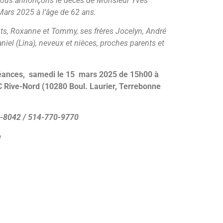
 vous annonçons le décès de Monsieur Yves
 Mars 2025 à l’âge de 62 ans.
ants, Roxanne et Tommy, ses frères Jocelyn, André
aniel (Lina), neveux et nièces, proches parents et
léances, samedi le 15 mars 2025 de 15h00 à
 Rive-Nord (10280 Boul. Laurier, Terrebonne
8-8042 / 514-770-9770
e