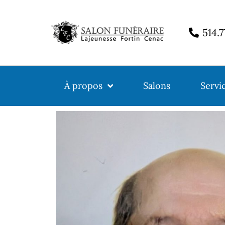
514.
À propos
Salons
Servi