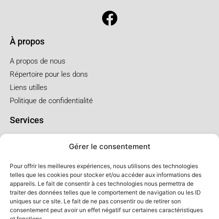
À propos
A propos de nous
Répertoire pour les dons
Liens utilles
Politique de confidentialité
Services
Pré arrangement
Gérer le consentement
Funérailles à l'église
Funérailles au salon
Pour offrir les meilleures expériences, nous utilisons des technologies
telles que les cookies pour stocker et/ou accéder aux informations des
appareils. Le fait de consentir à ces technologies nous permettra de
Forfaits et prix
traiter des données telles que le comportement de navigation ou les ID
uniques sur ce site. Le fait de ne pas consentir ou de retirer son
Forfait crémation
consentement peut avoir un effet négatif sur certaines caractéristiques
Forfait service à l'église
et fonctions.