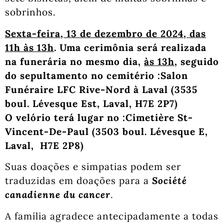
sobrinhos.
Sexta-feira, 13 de dezembro de 2024, das
11h às 13h
. Uma cerimônia será realizada
na funerária no mesmo dia,
às 13h
, seguido
do sepultamento no cemitério :Salon
Funéraire LFC Rive-Nord à Laval (3535
boul. Lévesque Est, Laval, H7E 2P7)
O velório terá lugar no :
Cimetière St-
Vincent-De-Paul (3503 boul. Lévesque E,
Laval, H7E 2P8)
Suas doações e simpatias podem ser
traduzidas em doações para a
Société
canadienne du cancer
.
A família agradece antecipadamente a todas