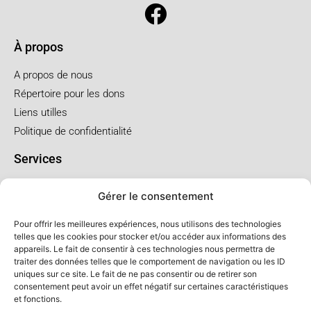
À propos
A propos de nous
Répertoire pour les dons
Liens utilles
Politique de confidentialité
Services
Pré arrangement
Gérer le consentement
Funérailles à l'église
Funérailles au salon
Pour offrir les meilleures expériences, nous utilisons des technologies
telles que les cookies pour stocker et/ou accéder aux informations des
appareils. Le fait de consentir à ces technologies nous permettra de
Forfaits et prix
traiter des données telles que le comportement de navigation ou les ID
uniques sur ce site. Le fait de ne pas consentir ou de retirer son
Forfait crémation
consentement peut avoir un effet négatif sur certaines caractéristiques
Forfait service à l'église
et fonctions.