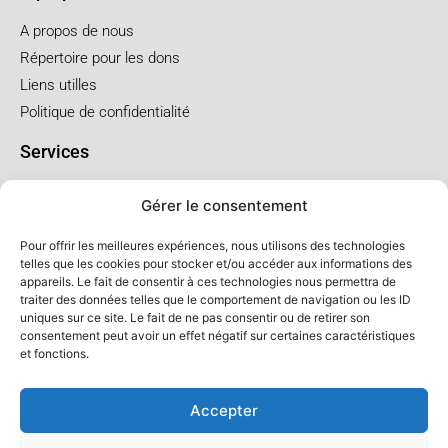
A propos de nous
Répertoire pour les dons
Liens utilles
Politique de confidentialité
Services
Pré arrangement
Gérer le consentement
Funérailles à l'église
Funérailles au salon
Pour offrir les meilleures expériences, nous utilisons des technologies
telles que les cookies pour stocker et/ou accéder aux informations des
appareils. Le fait de consentir à ces technologies nous permettra de
Forfaits et prix
traiter des données telles que le comportement de navigation ou les ID
uniques sur ce site. Le fait de ne pas consentir ou de retirer son
Forfait crémation
consentement peut avoir un effet négatif sur certaines caractéristiques
Forfait service à l'église
et fonctions.
Forfaits service au salon
Accepter