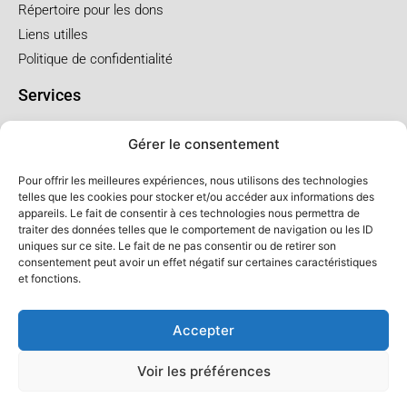
Répertoire pour les dons
Liens utilles
Politique de confidentialité
Services
Pré arrangement
Gérer le consentement
Funérailles à l'église
Funérailles au salon
Pour offrir les meilleures expériences, nous utilisons des technologies
telles que les cookies pour stocker et/ou accéder aux informations des
appareils. Le fait de consentir à ces technologies nous permettra de
Forfaits et prix
traiter des données telles que le comportement de navigation ou les ID
uniques sur ce site. Le fait de ne pas consentir ou de retirer son
Forfait crémation
consentement peut avoir un effet négatif sur certaines caractéristiques
Forfait service à l'église
et fonctions.
Forfaits service au salon
Accepter
Voir les préférences
© Salon LFC - Tous droits réservés