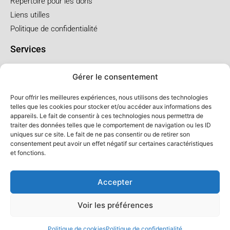
Répertoire pour les dons
Liens utilles
Politique de confidentialité
Services
Pré arrangement
Gérer le consentement
Funérailles à l'église
Funérailles au salon
Pour offrir les meilleures expériences, nous utilisons des technologies
telles que les cookies pour stocker et/ou accéder aux informations des
appareils. Le fait de consentir à ces technologies nous permettra de
Forfaits et prix
traiter des données telles que le comportement de navigation ou les ID
uniques sur ce site. Le fait de ne pas consentir ou de retirer son
Forfait crémation
consentement peut avoir un effet négatif sur certaines caractéristiques
Forfait service à l'église
et fonctions.
Forfaits service au salon
Accepter
Voir les préférences
© Salon LFC - Tous droits réservés
Politique de cookies
Politique de confidentialité