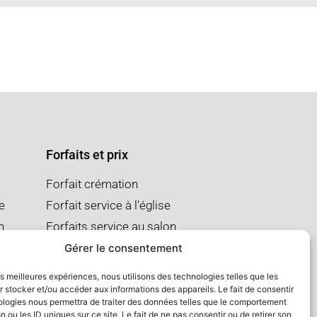
Forfaits et prix
Forfait crémation
se
Forfait service à l'église
n
Forfaits service au salon
Gérer le consentement
les meilleures expériences, nous utilisons des technologies telles que les
 stocker et/ou accéder aux informations des appareils. Le fait de consentir
ologies nous permettra de traiter des données telles que le comportement
n ou les ID uniques sur ce site. Le fait de ne pas consentir ou de retirer son