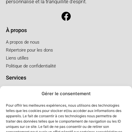
personnalisé et la tranquillité d’esprit.
À propos
A propos de nous
Répertoire pour les dons
Liens utilles
Politique de confidentialité
Services
Pré arrangement
Gérer le consentement
Funérailles à l'église
Funérailles au salon
Pour offrir les meilleures expériences, nous utilisons des technologies
telles que les cookies pour stocker et/ou accéder aux informations des
appareils. Le fait de consentir à ces technologies nous permettra de
Forfaits et prix
traiter des données telles que le comportement de navigation ou les ID
uniques sur ce site. Le fait de ne pas consentir ou de retirer son
Forfait crémation
consentement peut avoir un effet négatif sur certaines caractéristiques