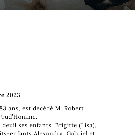
re 2023
e 83 ans, est décédé M. Robert
 Prud’Homme.
 deuil ses enfants Brigitte (Lisa),
its-enfants Alexandra, Gabriel et