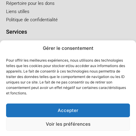
Répertoire pour les dons
Liens utilles
Politique de confidentialité
Services
Pré arrangement
Gérer le consentement
Funérailles à l'église
Funérailles au salon
Pour offrir les meilleures expériences, nous utilisons des technologies
telles que les cookies pour stocker et/ou accéder aux informations des
appareils. Le fait de consentir à ces technologies nous permettra de
Forfaits et prix
traiter des données telles que le comportement de navigation ou les ID
uniques sur ce site. Le fait de ne pas consentir ou de retirer son
Forfait crémation
consentement peut avoir un effet négatif sur certaines caractéristiques
Forfait service à l'église
et fonctions.
Forfaits service au salon
Accepter
Voir les préférences
© Salon LFC - Tous droits réservés