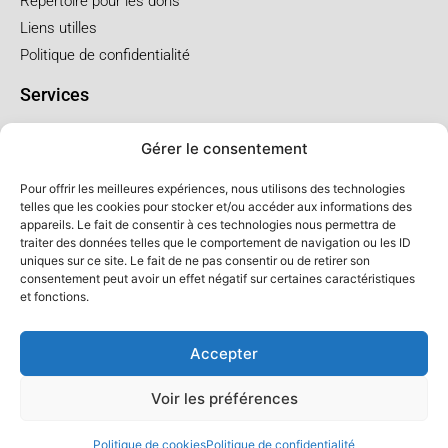
Répertoire pour les dons
Liens utilles
Politique de confidentialité
Services
Pré arrangement
Gérer le consentement
Funérailles à l'église
Funérailles au salon
Pour offrir les meilleures expériences, nous utilisons des technologies
telles que les cookies pour stocker et/ou accéder aux informations des
appareils. Le fait de consentir à ces technologies nous permettra de
Forfaits et prix
traiter des données telles que le comportement de navigation ou les ID
uniques sur ce site. Le fait de ne pas consentir ou de retirer son
Forfait crémation
consentement peut avoir un effet négatif sur certaines caractéristiques
Forfait service à l'église
et fonctions.
Forfaits service au salon
Accepter
Voir les préférences
© Salon LFC - Tous droits réservés
Politique de cookies
Politique de confidentialité