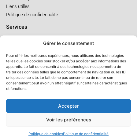
Liens utilles
Politique de confidentialité
Services
Pré arrangement
Gérer le consentement
Funérailles à l'église
Funérailles au salon
Pour offrir les meilleures expériences, nous utilisons des technologies
telles que les cookies pour stocker et/ou accéder aux informations des
appareils. Le fait de consentir à ces technologies nous permettra de
Forfaits et prix
traiter des données telles que le comportement de navigation ou les ID
uniques sur ce site. Le fait de ne pas consentir ou de retirer son
Forfait crémation
consentement peut avoir un effet négatif sur certaines caractéristiques
Forfait service à l'église
et fonctions.
Forfaits service au salon
Accepter
Voir les préférences
© Salon LFC - Tous droits réservés
Politique de cookies
Politique de confidentialité