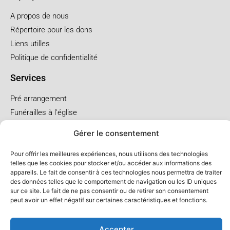
A propos de nous
Répertoire pour les dons
Liens utilles
Politique de confidentialité
Services
Pré arrangement
Funérailles à l'église
Funérailles au salon
Gérer le consentement
Forfaits et prix
Pour offrir les meilleures expériences, nous utilisons des technologies
telles que les cookies pour stocker et/ou accéder aux informations des
Forfait crémation
appareils. Le fait de consentir à ces technologies nous permettra de traiter
Forfait service à l'église
des données telles que le comportement de navigation ou les ID uniques
sur ce site. Le fait de ne pas consentir ou de retirer son consentement
Forfaits service au salon
peut avoir un effet négatif sur certaines caractéristiques et fonctions.
Accepter